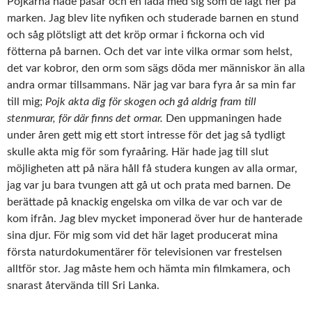
Pojkarna hade påsar och en låda med sig som de lagt ner på
marken. Jag blev lite nyfiken och studerade barnen en stund
och såg plötsligt att det kröp ormar i fickorna och vid
fötterna på barnen. Och det var inte vilka ormar som helst,
det var kobror, den orm som sägs döda mer människor än alla
andra ormar tillsammans. När jag var bara fyra år sa min far
till mig;
Pojk akta dig för skogen och gå aldrig fram till
stenmurar, för där finns det ormar.
Den uppmaningen hade
under åren gett mig ett stort intresse för det jag så tydligt
skulle akta mig för som fyraåring. Här hade jag till slut
möjligheten att på nära håll få studera kungen av alla ormar,
jag var ju bara tvungen att gå ut och prata med barnen. De
berättade på knackig engelska om vilka de var och var de
kom ifrån. Jag blev mycket imponerad över hur de hanterade
sina djur. För mig som vid det här laget producerat mina
första naturdokumentärer för televisionen var frestelsen
alltför stor. Jag måste hem och hämta min filmkamera, och
snarast återvända till Sri Lanka.