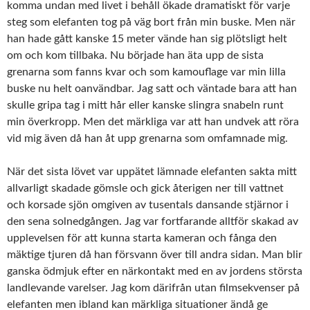
komma undan med livet i behåll ökade dramatiskt för varje
steg som elefanten tog på väg bort från min buske. Men när
han hade gått kanske 15 meter vände han sig plötsligt helt
om och kom tillbaka. Nu började han äta upp de sista
grenarna som fanns kvar och som kamouflage var min lilla
buske nu helt oanvändbar. Jag satt och väntade bara att han
skulle gripa tag i mitt hår eller kanske slingra snabeln runt
min överkropp. Men det märkliga var att han undvek att röra
vid mig även då han åt upp grenarna som omfamnade mig.
När det sista lövet var uppätet lämnade elefanten sakta mitt
allvarligt skadade gömsle och gick återigen ner till vattnet
och korsade sjön omgiven av tusentals dansande stjärnor i
den sena solnedgången. Jag var fortfarande alltför skakad av
upplevelsen för att kunna starta kameran och fånga den
mäktige tjuren då han försvann över till andra sidan. Man blir
ganska ödmjuk efter en närkontakt med en av jordens största
landlevande varelser. Jag kom därifrån utan filmsekvenser på
elefanten men ibland kan märkliga situationer ändå ge