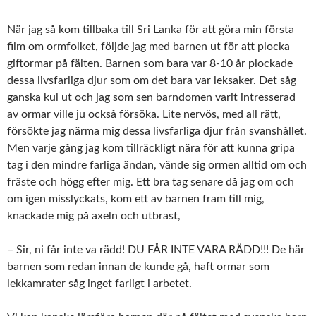
När jag så kom tillbaka till Sri Lanka för att göra min första
film om ormfolket, följde jag med barnen ut för att plocka
giftormar på fälten. Barnen som bara var 8-10 år plockade
dessa livsfarliga djur som om det bara var leksaker. Det såg
ganska kul ut och jag som sen barndomen varit intresserad
av ormar ville ju också försöka. Lite nervös, med all rätt,
försökte jag närma mig dessa livsfarliga djur från svanshållet.
Men varje gång jag kom tillräckligt nära för att kunna gripa
tag i den mindre farliga ändan, vände sig ormen alltid om och
fräste och högg efter mig. Ett bra tag senare då jag om och
om igen misslyckats, kom ett av barnen fram till mig,
knackade mig på axeln och utbrast,
– Sir, ni får inte va rädd! DU FÅR INTE VARA RÄDD!!! De här
barnen som redan innan de kunde gå, haft ormar som
lekkamrater såg inget farligt i arbetet.