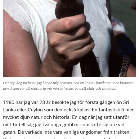
Det tog lång tid innan jag kände mig bekväm med en kobra i händerna. Men lärdomen
den dagen var att rädslan är vår värsta fiende, oavsett plats och situation.
1980 när jag var 23 år besökte jag för första gången ön Sri
Lanka eller Ceylon som den också kallas. En fantastisk ö med
mycket djur-natur och historia. En dag när jag satt utanför
mitt hotell såg jag två unga grabbar som satte sig ute vid
gatan. De verkade inte vara vanliga ungdomar från trakten.