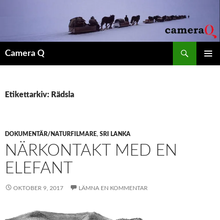
Sök
Camera Q
HOPPA
PRIMÄR
TILL
MENY
INNEHÅLL
Etikettarkiv: Rädsla
DOKUMENTÄR/NATURFILMARE
,
SRI LANKA
NÄRKONTAKT MED EN
ELEFANT
OKTOBER 9, 2017
LÄMNA EN KOMMENTAR