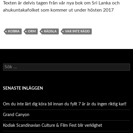
Texten är delvis tagen från vår nya bok om Sri Lanka och
ahukuntakafolket som kommer ut under hösten 2017
KOBRA
ORM
RÄDSLA
VAR INTE RÄDD
S
ö
k
e
f
SENASTE INLÄGGEN
t
e
r
Om du inte lärt dig köra bil innan du fyllt 7 år är du ingen riktig karl!
:
Grand Canyon
Kodiak Scandinavian Culture & Film Fest blir verklighet