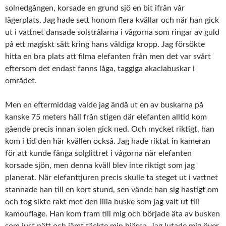
solnedgången, korsade en grund sjö en bit ifrån vår
lägerplats. Jag hade sett honom flera kvällar och när han gick
ut i vattnet dansade solstrålarna i vågorna som ringar av guld
på ett magiskt sätt kring hans väldiga kropp. Jag försökte
hitta en bra plats att filma elefanten från men det var svårt
eftersom det endast fanns låga, taggiga akaciabuskar i
området.
Men en eftermiddag valde jag ändå ut en av buskarna på
kanske 75 meters håll från stigen där elefanten alltid kom
gående precis innan solen gick ned. Och mycket riktigt, han
kom i tid den här kvällen också. Jag hade riktat in kameran
för att kunde fånga solglittret i vågorna när elefanten
korsade sjön, men denna kväll blev inte riktigt som jag
planerat. När elefanttjuren precis skulle ta steget ut i vattnet
stannade han till en kort stund, sen vände han sig hastigt om
och tog sikte rakt mot den lilla buske som jag valt ut till
kamouflage. Han kom fram till mig och började äta av busken