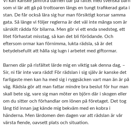
Vi kan kanske jämföra barnen där på fältet med svenska barn
som vi lär att gå på trottoaren längs en tungt trafikerad gata i
stan. De får också lära sig hur man försiktigt korsar samma
gata. Så länge vi följer reglerna är det väl inte många som är
särskilt rädda för bilarna. Men gör vi ett enda snedsteg, ett
litet förhastat misstag, så kan det bli förödande. Och
eftersom ormar kan förnimma, lukta rädsla, så är det
betydelsefullt att hålla sig lugn i arbetet med giftormar.
Barnen där på risfältet lärde mig en viktig sak denna dag, –
Sir, ni får inte vara rädd! För rädslan i sig själv är kanske det
farligaste men kan ha med sig i ryggsäcken vart man än är på
väg. Rädsla gör att man fattar mindre bra beslut för hur man
skall bete sig, vare sig man möter en björn där i skogen eller
om du sitter och förhandlar om lönen på företaget. Det tog
lång tid innan jag kände mig bekväm med en kobra i
händerna. Men lärdomen den dagen var att rädslan är vår
värsta fiende, oavsett plats och situation.