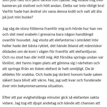
som just nätt och jämt täckte min hjässa. Jag lutade mig över
kameran på stativet och höll andan. Detta var inte riktigt bra!
Varför hade han ändrat sin vana denna kväll och valt att äta
på just min buske?
Jag såg de stora fötterna framför mig och hörde hur han rev
och slet med snabeln i grenarna bara någon handlängd
ovanför huvudet. Jag visste att elefanterna i området inte
heller hade det bästa ryktet, det hände ibland att människor
dödades om de kom i vägen för framför allt elefanttjurar.
Och nu stod han där intill mig. Att försöka springa undan var
lönlöst, det fanns ingen plats att gömma sig i närheten och
att springa ifrån en ilsken elefant är helt omöjligt. De är
alldeles för snabba. Och hade jag skrämt honom hade saken
säkert bara blivit allt värre. Nej, jag satt kvar och funderade
över min bekymmersamma situation.
Efter ett par evighetslånga minuter gick så elefanten sakta
vidare. Jag tog ett djupt andetag och kände att chansen att