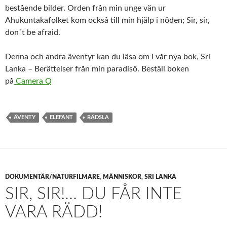
bestående bilder. Orden från min unge vän ur
Ahukuntakafolket kom också till min hjälp i nöden; Sir, sir,
don´t be afraid.
Denna och andra äventyr kan du läsa om i vår nya bok, Sri
Lanka – Berättelser från min paradisö. Beställ boken
på
Camera Q
ÄVENTY
ELEFANT
RÄDSLA
DOKUMENTÄR/NATURFILMARE
,
MÄNNISKOR
,
SRI LANKA
SIR, SIR!… DU FÅR INTE
VARA RÄDD!