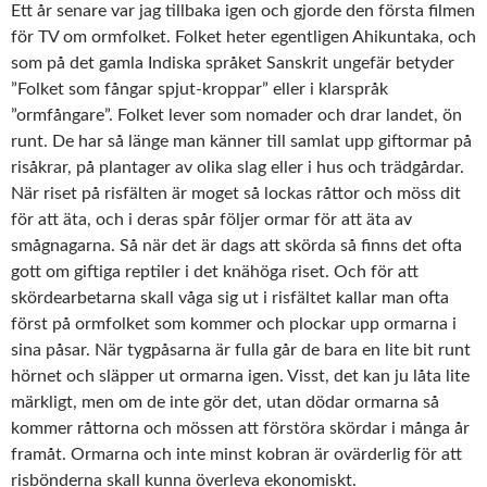
Ett år senare var jag tillbaka igen och gjorde den första filmen
för TV om ormfolket. Folket heter egentligen Ahikuntaka, och
som på det gamla Indiska språket Sanskrit ungefär betyder
”Folket som fångar spjut-kroppar” eller i klarspråk
”ormfångare”. Folket lever som nomader och drar landet, ön
runt. De har så länge man känner till samlat upp giftormar på
risåkrar, på plantager av olika slag eller i hus och trädgårdar.
När riset på risfälten är moget så lockas råttor och möss dit
för att äta, och i deras spår följer ormar för att äta av
smågnagarna. Så när det är dags att skörda så finns det ofta
gott om giftiga reptiler i det knähöga riset. Och för att
skördearbetarna skall våga sig ut i risfältet kallar man ofta
först på ormfolket som kommer och plockar upp ormarna i
sina påsar. När tygpåsarna är fulla går de bara en lite bit runt
hörnet och släpper ut ormarna igen. Visst, det kan ju låta lite
märkligt, men om de inte gör det, utan dödar ormarna så
kommer råttorna och mössen att förstöra skördar i många år
framåt. Ormarna och inte minst kobran är ovärderlig för att
risbönderna skall kunna överleva ekonomiskt.