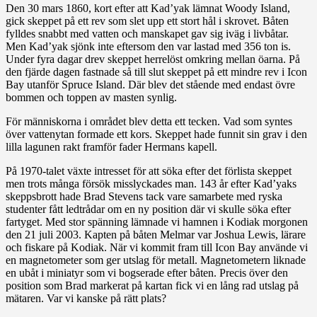
Den 30 mars 1860, kort efter att Kad’yak lämnat Woody Island,
gick skeppet på ett rev som slet upp ett stort hål i skrovet. Båten
fylldes snabbt med vatten och manskapet gav sig iväg i livbåtar.
Men Kad’yak sjönk inte eftersom den var lastad med 356 ton is.
Under fyra dagar drev skeppet herrelöst omkring mellan öarna. På
den fjärde dagen fastnade så till slut skeppet på ett mindre rev i Icon
Bay utanför Spruce Island. Där blev det stående med endast övre
bommen och toppen av masten synlig.
För människorna i området blev detta ett tecken. Vad som syntes
över vattenytan formade ett kors. Skeppet hade funnit sin grav i den
lilla lagunen rakt framför fader Hermans kapell.
På 1970-talet växte intresset för att söka efter det förlista skeppet
men trots många försök misslyckades man. 143 år efter Kad’yaks
skeppsbrott hade Brad Stevens tack vare samarbete med ryska
studenter fått ledtrådar om en ny position där vi skulle söka efter
fartyget. Med stor spänning lämnade vi hamnen i Kodiak morgonen
den 21 juli 2003. Kapten på båten Melmar var Joshua Lewis, lärare
och fiskare på Kodiak. När vi kommit fram till Icon Bay använde vi
en magnetometer som ger utslag för metall. Magnetometern liknade
en ubåt i miniatyr som vi bogserade efter båten. Precis över den
position som Brad markerat på kartan fick vi en lång rad utslag på
mätaren. Var vi kanske på rätt plats?