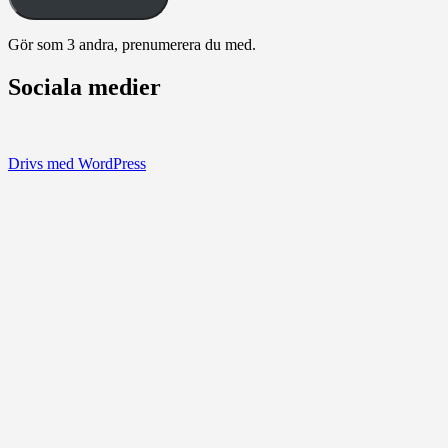
Gör som 3 andra, prenumerera du med.
Sociala medier
Visa
Visa
Visa
Visa
Visa
stefan.quinths
stefan_quinths
stefanquinths
UCPq45QhAajghMmOCurqlVdgs
cameraqs
Drivs med WordPress
profil
profil
profil
profil
profil
på
på
på
på
på
Facebook
Twitter
Instagram
YouTube
Vimeo