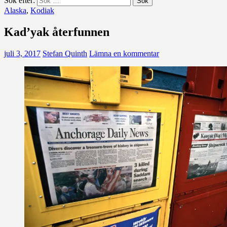
Sök efter:
Alaska
,
Kodiak
Kad’yak återfunnen
juli 3, 2017
Stefan Quinth
Lämna en kommentar