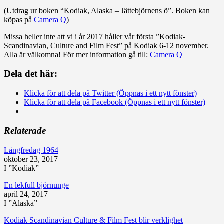
(Utdrag ur boken “Kodiak, Alaska – Jättebjörnens ö”. Boken kan
köpas på
Camera Q
)
Missa heller inte att vi i år 2017 håller vår första ”Kodiak-
Scandinavian, Culture and Film Fest” på Kodiak 6-12 november.
Alla är välkomna! För mer information gå till:
Camera Q
Dela det här:
Klicka för att dela på Twitter (Öppnas i ett nytt fönster)
Klicka för att dela på Facebook (Öppnas i ett nytt fönster)
Relaterade
Långfredag 1964
oktober 23, 2017
I ”Kodiak”
En lekfull björnunge
april 24, 2017
I ”Alaska”
Kodiak Scandinavian Culture & Film Fest blir verklighet