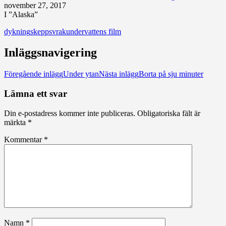
november 27, 2017
I ”Alaska”
dykning
skeppsvrak
undervattens film
Inläggsnavigering
Föregående inlägg
Under ytan
Nästa inlägg
Borta på sju minuter
Lämna ett svar
Din e-postadress kommer inte publiceras.
Obligatoriska fält är
märkta
*
Kommentar
*
Namn
*