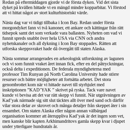
Redan på eftermiddagen gjorde vi de första dyken. Vid det sista
dyket på kvällen hittade vi en mängd mindre kopparbitar. Vi förstod
att vi hittat något av stort kulturhistoriskt värde.
Nästa dag var vi tidigt tillbaka i Icon Bay. Redan under första
morgondyket fann vi två kanoner, ett ankare och kättingar från rätt
tidsepok samt det som verkade vara ballasten. Nyheten om vad vi
funnit spreds snabbt över hela USA via CNN och andra
nyhetskanaler och all dykning i Icon Bay stoppades. Rätten att
utforska skeppsvraket hade då övergått till staten Alaska.
Nästa sommar arrangerades en arkeologisk utforskning av lagunen
och vi som funnit vraket året innan fick, efter en del påtryckningar,
också delta i expeditionen. De federala myndigheterna med
professor Tim Runyan på North Carolina University hade större
resurser och bättre möjligheter att fortsätta arbetet. Det stora
genombrottet kom när vi hittade navet till styrhjulet med
inskriptionen ”KAD’YAK ” skrivet på ryska. Tack vare navet
kunde vi bevisa att det var rätt skepp vi funnit. När utgrävningen av
Kad’yak närmade sig sitt slut täcktes allt över med sand och därför
vilar stora delar av skrovet och många detaljer från skeppet åter i sin
ensamhet. Om staten Alaska eller någon annan välbärgad
organisation kommer att återuppliva Kad’yak är det ingen som vet,
men kanske blir kapten Arkhimandritovs gamla skepp kvar i djupet
under ytterligare hundratals år.