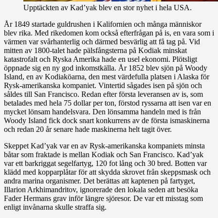
Upptäckten av Kad’yak blev en stor nyhet i hela USA.
År 1849 startade guldrushen i Kalifornien och många människor
blev rika. Med rikedomen kom också efterfrågan på is, en vara som i
värmen var svårhanterlig och därmed besvärlig att få tag på. Vid
mitten av 1800-talet hade pälsfångsterna på Kodiak minskat
katastrofalt och Ryska Amerika hade en usel ekonomi. Plötsligt
öppnade sig en ny god inkomstkälla. År 1852 blev sjön på Woody
Island, en av Kodiaköarna, den mest värdefulla platsen i Alaska för
Rysk-amerikanska kompaniet. Vintertid sågades isen på sjön och
såldes till San Francisco. Redan efter första leveransen av is, som
betalades med hela 75 dollar per ton, förstod ryssarna att isen var en
mycket lönsam handelsvara. Den lönsamma handeln med is från
Woody Island fick dock snart konkurrens av de första ismaskinerna
och redan 20 år senare hade maskinerna helt tagit över.
Skeppet Kad’yak var en av Rysk-amerikanska kompaniets minsta
båtar som fraktade is mellan Kodiak och San Francisco. Kad’yak
var ett barkriggat segelfartyg, 120 fot lång och 30 bred. Botten var
klädd med kopparplåtar för att skydda skrovet från skeppsmask och
andra marina organismer. Det berättas att kaptenen på fartyget,
Illarion Arkhimandritov, ignorerade den lokala seden att besöka
Fader Hermans grav inför längre sjöresor. De var ett misstag som
enligt invånarna skulle straffa sig.