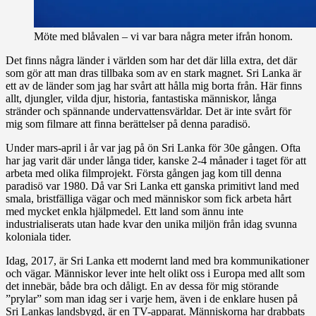
Möte med blåvalen – vi var bara några meter ifrån honom.
Det finns några länder i världen som har det där lilla extra, det där
som gör att man dras tillbaka som av en stark magnet. Sri Lanka är
ett av de länder som jag har svårt att hålla mig borta från. Här finns
allt, djungler, vilda djur, historia, fantastiska människor, långa
stränder och spännande undervattensvärldar. Det är inte svårt för
mig som filmare att finna berättelser på denna paradisö.
Under mars-april i år var jag på ön Sri Lanka för 30e gången. Ofta
har jag varit där under långa tider, kanske 2-4 månader i taget för att
arbeta med olika filmprojekt. Första gången jag kom till denna
paradisö var 1980. Då var Sri Lanka ett ganska primitivt land med
smala, bristfälliga vägar och med människor som fick arbeta hårt
med mycket enkla hjälpmedel. Ett land som ännu inte
industrialiserats utan hade kvar den unika miljön från idag svunna
koloniala tider.
Idag, 2017, är Sri Lanka ett modernt land med bra kommunikationer
och vägar. Människor lever inte helt olikt oss i Europa med allt som
det innebär, både bra och dåligt. En av dessa för mig störande
”prylar” som man idag ser i varje hem, även i de enklare husen på
Sri Lankas landsbygd, är en TV-apparat. Människorna har drabbats