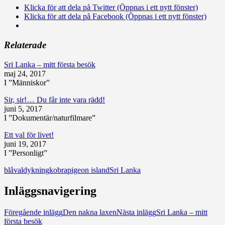
Klicka för att dela på Twitter (Öppnas i ett nytt fönster)
Klicka för att dela på Facebook (Öppnas i ett nytt fönster)
Relaterade
Sri Lanka – mitt första besök
maj 24, 2017
I ”Människor”
Sir, sir!… Du får inte vara rädd!
juni 5, 2017
I ”Dokumentär/naturfilmare”
Ett val för livet!
juni 19, 2017
I ”Personligt”
blåval
dykning
kobra
pigeon island
Sri Lanka
Inläggsnavigering
Föregående inlägg
Den nakna laxen
Nästa inlägg
Sri Lanka – mitt
första besök