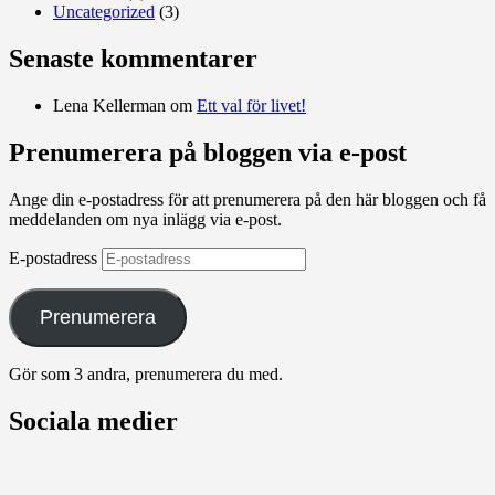
Uncategorized
(3)
Senaste kommentarer
Lena Kellerman
om
Ett val för livet!
Prenumerera på bloggen via e-post
Ange din e-postadress för att prenumerera på den här bloggen och få
meddelanden om nya inlägg via e-post.
E-postadress
Prenumerera
Gör som 3 andra, prenumerera du med.
Sociala medier
Visa
Visa
Visa
Visa
Visa
stefan.quinths
stefan_quinths
stefanquinths
UCPq45QhAajghMmOCurqlVdgs
cameraqs