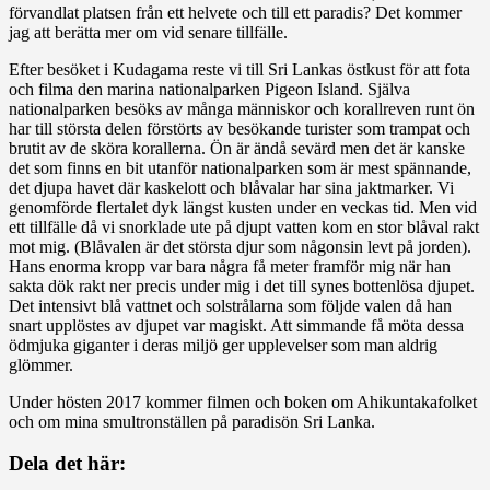
förvandlat platsen från ett helvete och till ett paradis? Det kommer
jag att berätta mer om vid senare tillfälle.
Efter besöket i Kudagama reste vi till Sri Lankas östkust för att fota
och filma den marina nationalparken Pigeon Island. Själva
nationalparken besöks av många människor och korallreven runt ön
har till största delen förstörts av besökande turister som trampat och
brutit av de sköra korallerna. Ön är ändå sevärd men det är kanske
det som finns en bit utanför nationalparken som är mest spännande,
det djupa havet där kaskelott och blåvalar har sina jaktmarker. Vi
genomförde flertalet dyk längst kusten under en veckas tid. Men vid
ett tillfälle då vi snorklade ute på djupt vatten kom en stor blåval rakt
mot mig. (Blåvalen är det största djur som någonsin levt på jorden).
Hans enorma kropp var bara några få meter framför mig när han
sakta dök rakt ner precis under mig i det till synes bottenlösa djupet.
Det intensivt blå vattnet och solstrålarna som följde valen då han
snart upplöstes av djupet var magiskt. Att simmande få möta dessa
ödmjuka giganter i deras miljö ger upplevelser som man aldrig
glömmer.
Under hösten 2017 kommer filmen och boken om Ahikuntakafolket
och om mina smultronställen på paradisön Sri Lanka.
Dela det här: