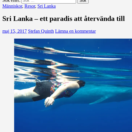
Sök efter:
Människor
,
Resor
,
Sri Lanka
Sri Lanka – ett paradis att återvända till
maj 15, 2017
Stefan Quinth
Lämna en kommentar