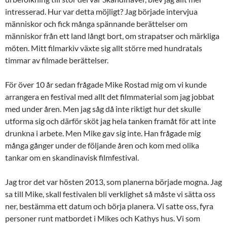
intresserad. Hur var detta möjligt? Jag började intervjua
människor och fick många spännande berättelser om
människor från ett land långt bort, om strapatser och märkliga
möten. Mitt filmarkiv växte sig allt större med hundratals
timmar av filmade berättelser.
För över 10 år sedan frågade Mike Rostad mig om vi kunde
arrangera en festival med allt det filmmaterial som jag jobbat
med under åren. Men jag såg då inte riktigt hur det skulle
utforma sig och därför sköt jag hela tanken framåt för att inte
drunkna i arbete. Men Mike gav sig inte. Han frågade mig
många gånger under de följande åren och kom med olika
tankar om en skandinavisk filmfestival.
Jag tror det var hösten 2013, som planerna började mogna. Jag
sa till Mike, skall festivalen bli verklighet så måste vi sätta oss
ner, bestämma ett datum och börja planera. Vi satte oss, fyra
personer runt matbordet i Mikes och Kathys hus. Vi som