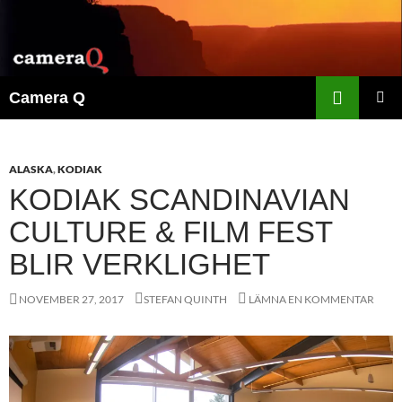
Sök
Camera Q
HOPPA
PRIMÄR
TILL
MENY
INNEHÅLL
ALASKA
,
KODIAK
KODIAK SCANDINAVIAN
CULTURE & FILM FEST
BLIR VERKLIGHET
NOVEMBER 27, 2017
STEFAN QUINTH
LÄMNA EN KOMMENTAR