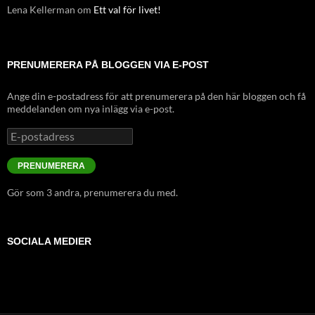
Lena Kellerman
om
Ett val för livet!
PRENUMERERA PÅ BLOGGEN VIA E-POST
Ange din e-postadress för att prenumerera på den här bloggen och få
meddelanden om nya inlägg via e-post.
E
-
p
PRENUMERERA
o
s
Gör som 3 andra, prenumerera du med.
t
a
d
r
SOCIALA MEDIER
e
s
s
V
V
V
V
V
i
i
i
i
i
s
s
s
s
s
a
a
a
a
a