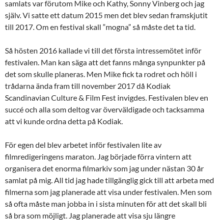
samlats var förutom Mike och Kathy, Sonny Vinberg och jag
själv. Vi satte ett datum 2015 men det blev sedan framskjutit
till 2017. Om en festival skall ”mogna” så måste det ta tid.
Så hösten 2016 kallade vi till det första intressemötet inför
festivalen. Man kan säga att det fanns många synpunkter på
det som skulle planeras. Men Mike fick ta rodret och höll i
trådarna ända fram till november 2017 då Kodiak
Scandinavian Culture & Film Fest invigdes. Festivalen blev en
succé och alla som deltog var överväldigade och tacksamma
att vi kunde ordna detta på Kodiak.
För egen del blev arbetet inför festivalen lite av
filmredigeringens maraton. Jag började förra vintern att
organisera det enorma filmarkiv som jag under nästan 30 år
samlat på mig. All tid jag hade tillgänglig gick till att arbeta med
filmerna som jag planerade att visa under festivalen. Men som
så ofta måste man jobba in i sista minuten för att det skall bli
så bra som möjligt. Jag planerade att visa sju längre