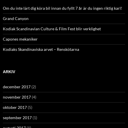
e
r
Om du inte lärt dig köra bil innan du fyllt 7 år är du ingen riktig karl!
:
Grand Canyon
Kodiak Scandinavian Culture & Film Fest blir verklighet
Capones mekaniker
Kodiaks Skandinaviska arvet – Renskötarna
ARKIV
december 2017
(2)
november 2017
(4)
oktober 2017
(5)
september 2017
(1)
augusti 2017
(1)