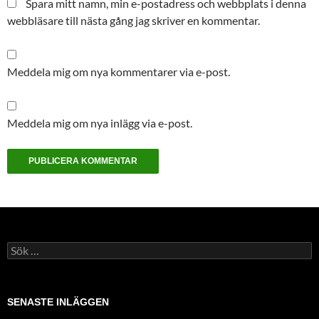
Spara mitt namn, min e-postadress och webbplats i denna
webbläsare till nästa gång jag skriver en kommentar.
Meddela mig om nya kommentarer via e-post.
Meddela mig om nya inlägg via e-post.
S
ö
k
e
f
SENASTE INLÄGGEN
t