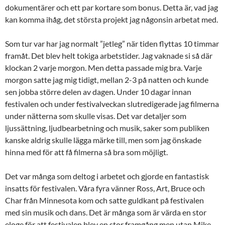
dokumentärer och ett par kortare som bonus. Detta är, vad jag
kan komma ihåg, det största projekt jag någonsin arbetat med.
Som tur var har jag normalt ”jetleg” när tiden flyttas 10 timmar
framåt. Det blev helt tokiga arbetstider. Jag vaknade si så där
klockan 2 varje morgon. Men detta passade mig bra. Varje
morgon satte jag mig tidigt, mellan 2-3 på natten och kunde
sen jobba större delen av dagen. Under 10 dagar innan
festivalen och under festivalveckan slutredigerade jag filmerna
under nätterna som skulle visas. Det var detaljer som
ljussättning, ljudbearbetning och musik, saker som publiken
kanske aldrig skulle lägga märke till, men som jag önskade
hinna med för att få filmerna så bra som möjligt.
Det var många som deltog i arbetet och gjorde en fantastisk
insatts för festivalen. Våra fyra vänner Ross, Art, Bruce och
Char från Minnesota kom och satte guldkant på festivalen
med sin musik och dans. Det är många som är värda en stor
eloge för att festivalen blev en stor framgång men utan Mike