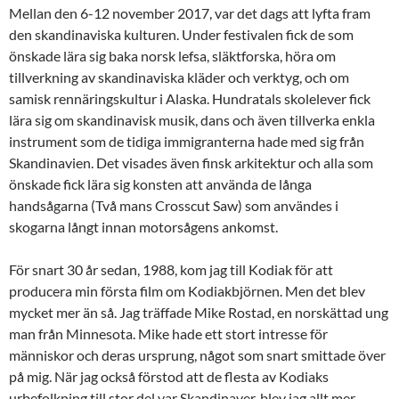
Mellan den 6-12 november 2017, var det dags att lyfta fram
den skandinaviska kulturen. Under festivalen fick de som
önskade lära sig baka norsk lefsa, släktforska, höra om
tillverkning av skandinaviska kläder och verktyg, och om
samisk rennäringskultur i Alaska. Hundratals skolelever fick
lära sig om skandinavisk musik, dans och även tillverka enkla
instrument som de tidiga immigranterna hade med sig från
Skandinavien. Det visades även finsk arkitektur och alla som
önskade fick lära sig konsten att använda de långa
handsågarna (Två mans Crosscut Saw) som användes i
skogarna långt innan motorsågens ankomst.
För snart 30 år sedan, 1988, kom jag till Kodiak för att
producera min första film om Kodiakbjörnen. Men det blev
mycket mer än så. Jag träffade Mike Rostad, en norskättad ung
man från Minnesota. Mike hade ett stort intresse för
människor och deras ursprung, något som snart smittade över
på mig. När jag också förstod att de flesta av Kodiaks
urbefolkning till stor del var Skandinaver, blev jag allt mer