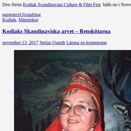
Den första
Kodiak Scandinavian Culture & Film Fest
hålls nu i Nov
gangsters
Utvandring
Kodiak
,
Människor
Kodiaks Skandinaviska arvet – Renskötarna
november 13, 2017
Stefan Quinth
Lämna en kommentar