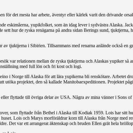
 för det mesta har arbete, äventyr eller kärlek varit den drivande orsa
de eskimåerna, yupikfolket, som än idag lever i sydvästra Alaska. Jackso
 sett hur de ryska renägarna på andra sidan Berings sund, tjuktjerna, h
av tjuktjerna i Sibirien. Tillsammans med renarna anlände också en grup
försök var relationen mellan de ryska tjuktjerna och Alaskas yupiker så a
ställning med full lön och fri kost och logi.
o i Norge till Alaska för att lära yupikerna bli renskötare. Arbetet dro
att utöka projektet, den så kallade Manitobaexpeditionen. Projektet påg
 eller flyttade till övriga delar av USA. Några av mina vänner i Sons of
over, som flyttade från Bethel i Alaska till Kodiak 1959. Lois har sitt h
huset. Lois och Marys morföräldrar kom till Alaska från Norge med re
ldre. Det var ett arrangerat äktenskap och bruden Ellen grät hela bröllo