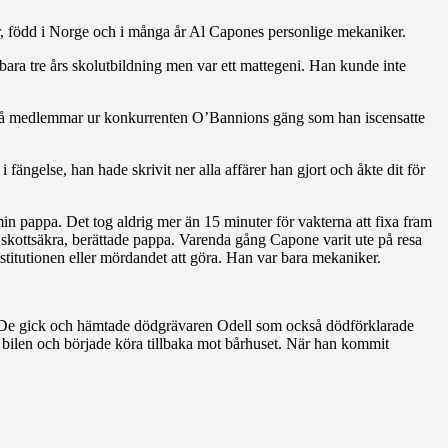
ar, född i Norge och i många år Al Capones personlige mekaniker.
ara tre års skolutbildning men var ett mattegeni. Han kunde inte
 på medlemmar ur konkurrenten O’Bannions gäng som han iscensatte
i fängelse, han hade skrivit ner alla affärer han gjort och åkte dit för
in pappa. Det tog aldrig mer än 15 minuter för vakterna att fixa fram
 skottsäkra, berättade pappa. Varenda gång Capone varit ute på resa
stitutionen eller mördandet att göra. Han var bara mekaniker.
. De gick och hämtade dödgrävaren Odell som också dödförklarade
i bilen och började köra tillbaka mot bårhuset. När han kommit