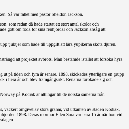
ken. Så var fallet med pastor Sheldon Jackson.
n, som redan då hade startat ett stort antal skolor och
ade gott om föda för sina renhjordar och Jackson ansåg att
p tjuktjer som hade till uppgift att lära yupikerna sköta djuren.
nsträngd att projektet avbröts. Man bestämde istället att försöka hyra
g ut på tiden och fyra år senare, 1898, skickades ytterligare en grupp
ick i flera år och blev framgångsrikt. Renarna förökade sig och
 Norway på Kodiak är ättlingar till de norska samerna från
us, vackert omgivet av stora granar, vid utkanten av staden Kodiak.
nhjorden 1898. Deras mormor Ellen Sara var bara 15 år när hon vid
psdagen.