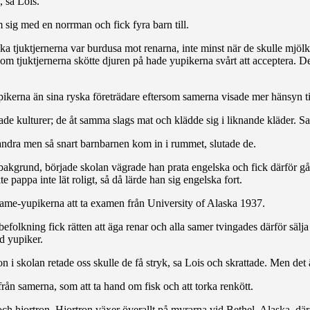
 sa Lois.
 sig med en norrman och fick fyra barn till.
yska tjuktjernerna var burdusa mot renarna, inte minst när de skulle mjö
 tjuktjernerna skötte djuren på hade yupikerna svårt att acceptera. Det 
ikerna än sina ryska företrädare eftersom samerna visade mer hänsyn ti
ade kulturer; de åt samma slags mat och klädde sig i liknande kläder. Sam
ndra men så snart barnbarnen kom in i rummet, slutade de.
akgrund, började skolan vägrade han prata engelska och fick därför gå om 
te pappa inte lät roligt, så då lärde han sig engelska fort.
a same-yupikerna att ta examen från University of Alaska 1937.
olkning fick rätten att äga renar och alla samer tvingades därför sälja s
d yupiker.
 i skolan retade oss skulle de få stryk, sa Lois och skrattade. Men det är 
från samerna, som att ta hand om fisk och att torka renkött.
 och hjortron. Hjortron växer överallt på myrarna vid Bethel, Alaska, där