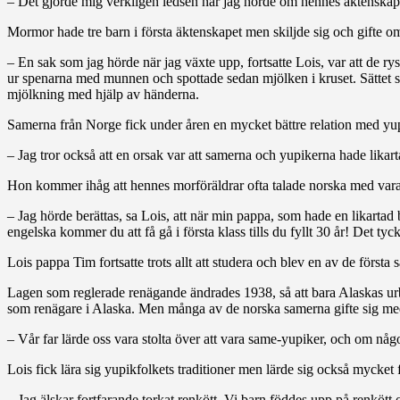
– Det gjorde mig verkligen ledsen när jag hörde om hennes äktenskap,
Mormor hade tre barn i första äktenskapet men skiljde sig och gifte om
– En sak som jag hörde när jag växte upp, fortsatte Lois, var att de r
ur spenarna med munnen och spottade sedan mjölken i kruset. Sättet som
mjölkning med hjälp av händerna.
Samerna från Norge fick under åren en mycket bättre relation med yup
– Jag tror också att en orsak var att samerna och yupikerna hade likart
Hon kommer ihåg att hennes morföräldrar ofta talade norska med vara
– Jag hörde berättas, sa Lois, att när min pappa, som hade en likartad b
engelska kommer du att få gå i första klass tills du fyllt 30 år! Det tyck
Lois pappa Tim fortsatte trots allt att studera och blev en av de först
Lagen som reglerade renägande ändrades 1938, så att bara Alaskas urbef
som renägare i Alaska. Men många av de norska samerna gifte sig me
– Vår far lärde oss vara stolta över att vara same-yupiker, och om någon
Lois fick lära sig yupikfolkets traditioner men lärde sig också mycket 
– Jag älskar fortfarande torkat renkött. Vi barn föddes upp på renkött