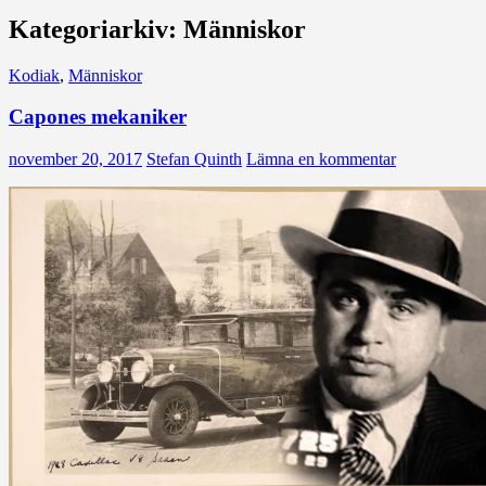
Kategoriarkiv: Människor
Kodiak
,
Människor
Capones mekaniker
november 20, 2017
Stefan Quinth
Lämna en kommentar