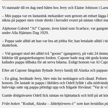
Vi stannade till en dag med båten hos Jerry och Elaine Johnson i Lars
– Min pappa var en fantastisk mekaniker som genom att enbart lägga h
räkna på papper men visste direkt i huvudet svaret på nästan vilket m
Alphonse Gabriel ”Al” Capone, även känd som Scarface, var gangste
under Alla Hjärtans Dag 1929.
– Pappa sade alltid att han var bra att jobba för; han betalade alltid i 
skattefusk.
– Vid garaget stod det alltid två ”goons” (gangsters), på vakt 24 timm
bildelar till gangsterkungens fordon. Capone hade nog rätt goda konta
kallades pappa tillbaka för att serva bilarna. Enligt honom var Al Ca
Efter att Capone fängslats flyttade Jerrys familj till Alaska och pappan 
– En gång, berättade Jerry, blev min far nedslagen och rånad. Poli
honom. De lastade in pappa i likbilen och Odell fyllde i alla nödvänd
halvvägs satte sig pappa plötsligt upp och frågade förvånat: ”Var är vi
Gamle dödgrävaren Odell fick nästan en hjärtattack och höll på att 
Från boken ”Kodiak, Alaska – Jättebjörnens ö” som kan beställas p