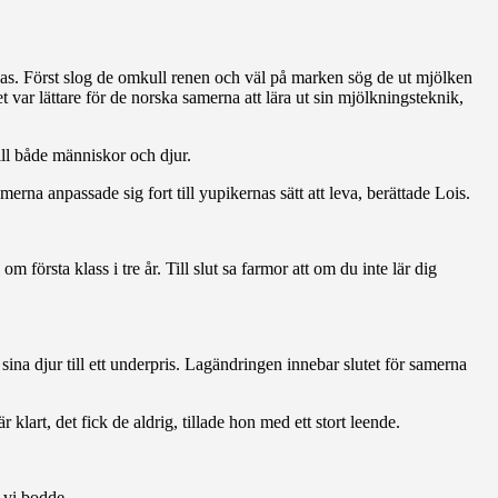
lkas. Först slog de omkull renen och väl på marken sög de ut mjölken
var lättare för de norska samerna att lära ut sin mjölkningsteknik,
ll både människor och djur.
erna anpassade sig fort till yupikernas sätt att leva, berättade Lois.
första klass i tre år. Till slut sa farmor att om du inte lär dig
ina djur till ett underpris. Lagändringen innebar slutet för samerna
klart, det fick de aldrig, tillade hon med ett stort leende.
 vi bodde.