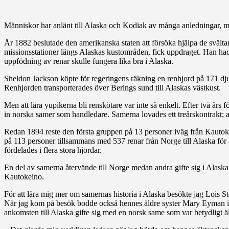
Människor har anlänt till Alaska och Kodiak av många anledningar, men
År 1882 beslutade den amerikanska staten att försöka hjälpa de svältan
missionsstationer längs Alaskas kustområden, fick uppdraget. Han hade
uppfödning av renar skulle fungera lika bra i Alaska.
Sheldon Jackson köpte för regeringens räkning en renhjord på 171 djur 
Renhjorden transporterades över Berings sund till Alaskas västkust.
Men att lära yupikerna bli renskötare var inte så enkelt. Efter två års 
in norska samer som handledare. Samerna lovades ett treårskontrakt; an
Redan 1894 reste den första gruppen på 13 personer iväg från Kautokein
på 113 personer tillsammans med 537 renar från Norge till Alaska för 
fördelades i flera stora hjordar.
En del av samerna återvände till Norge medan andra gifte sig i Alaska
Kautokeino.
För att lära mig mer om samernas historia i Alaska besökte jag Lois St
När jag kom på besök bodde också hennes äldre syster Mary Eyman i 
ankomsten till Alaska gifte sig med en norsk same som var betydligt ä