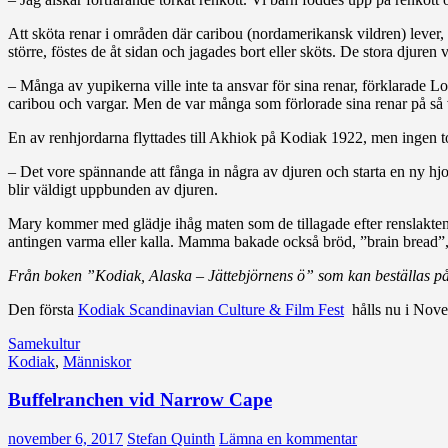
Att sköta renar i områden där caribou (nordamerikansk vildren) lever, 
större, föstes de åt sidan och jagades bort eller sköts. De stora djure
– Många av yupikerna ville inte ta ansvar för sina renar, förklarade 
caribou och vargar. Men de var många som förlorade sina renar på så 
En av renhjordarna flyttades till Akhiok på Kodiak 1922, men ingen 
– Det vore spännande att fånga in några av djuren och starta en ny hjor
blir väldigt uppbunden av djuren.
Mary kommer med glädje ihåg maten som de tillagade efter renslakte
antingen varma eller kalla. Mamma bakade också bröd, ”brain bread”, 
Från boken ”Kodiak, Alaska – Jättebjörnens ö” som kan beställas p
Den första
Kodiak Scandinavian Culture & Film Fest
hålls nu i Nov
Samekultur
Kodiak
,
Människor
Buffelranchen vid Narrow Cape
november 6, 2017
Stefan Quinth
Lämna en kommentar