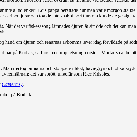
är inte alltid enkelt. Lois pappa berättade hur man varje morgon ställde
n var cariboutjurar och tog de inte snabbt bort tjurarna kunde de ge sig
Lois. När det var fiskesäsong lämnades djuren åt sitt öde och det kan m
vis.
tog hand om djuren och renarnas avkomma lever idag förvildade på söd
d här på Kodiak, sa Lois med upphetsning i rösten. Morfar sa alltid att v
n. Mamma tog tarmarna och stoppade i blod, havregryn och olika kryd
av renhjärnan; det var sprött, ungefär som Rice Krispies.
å
Camera Q
.
ember på Kodiak.