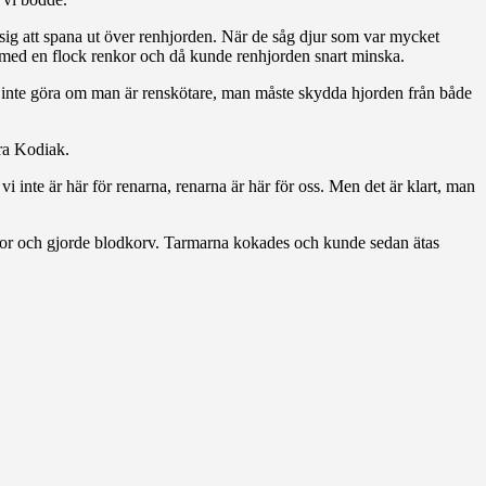
 sig att spana ut över renhjorden. När de såg djur som var mycket
 av med en flock renkor och då kunde renhjorden snart minska.
an inte göra om man är renskötare, man måste skydda hjorden från både
ra Kodiak.
i inte är här för renarna, renarna är här för oss. Men det är klart, man
dor och gjorde blodkorv. Tarmarna kokades och kunde sedan ätas