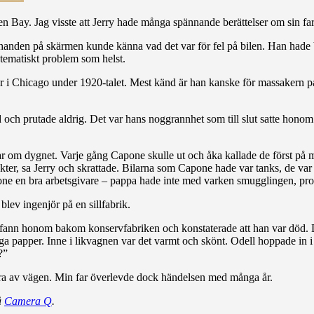
en Bay. Jag visste att Jerry hade många spännande berättelser om sin f
anden på skärmen kunde känna vad det var för fel på bilen. Han hade b
atematiskt problem som helst.
r i Chicago under 1920-talet. Mest känd är han kanske för massakern
tid och prutade aldrig. Det var hans noggrannhet som till slut satte honom 
ar om dygnet. Varje gång Capone skulle ut och åka kallade de först på m
kter, sa Jerry och skrattade. Bilarna som Capone hade var tanks, de var
pone en bra arbetsgivare – pappa hade inte med varken smugglingen, pro
blev ingenjör på en sillfabrik.
sen fann honom bakom konservfabriken och konstaterade att han var död
iga papper. Inne i likvagnen var det varmt och skönt. Odell hoppade in 
?”
köra av vägen. Min far överlevde dock händelsen med många år.
å
Camera Q
.