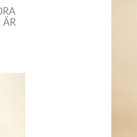
ÖRA
R ÄR