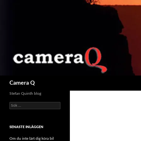
Sök
Camera Q
Stefan Quinth blog
S
ö
k
e
SENASTE INLÄGGEN
f
t
Om du inte lärt dig köra bil
e