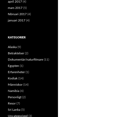
april 2017
(4)
mars 2017
(5)
februari 2017
(4)
januari 2017
(4)
KATEGORIER
Alaska
(9)
Betraktelser
(2)
Dokumentär/naturfilmare
(11)
Egypten
(1)
Erfarenheter
(1)
Kodiak
(14)
Människor
(14)
Namibia
(4)
Personligt
(2)
Resor
(7)
Sri Lanka
(5)
Uncategorized
(3)