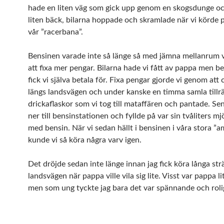
hade en liten väg som gick upp genom en skogsdunge oc
liten bäck, bilarna hoppade och skramlade när vi körde 
vår ”racerbana”.
Bensinen varade inte så länge så med jämna mellanrum v
att fixa mer pengar. Bilarna hade vi fått av pappa men b
fick vi själva betala för. Fixa pengar gjorde vi genom att 
längs landsvägen och under kanske en timma samla tillr
drickaflaskor som vi tog till mataffären och pantade. Sen
ner till bensinstationen och fyllde på var sin tvåliters mj
med bensin. När vi sedan hällt i bensinen i våra stora ”
kunde vi så köra några varv igen.
Det dröjde sedan inte länge innan jag fick köra långa str
landsvägen när pappa ville vila sig lite. Visst var pappa li
men som ung tyckte jag bara det var spännande och roli