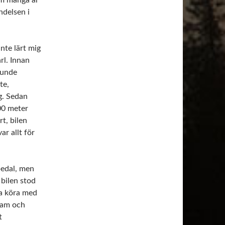
ndelsen i
nte lärt mig
arl. Innan
 kunde
te,
g. Sedan
00 meter
rt, bilen
ar allt för
pedal, men
 bilen stod
ja köra med
fram och
t