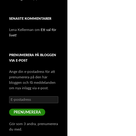
SENASTE KOMMENTARER
Lena Kellerman
om
Ett val för
livet!
PRENUMERERA PÅ BLOGGEN
VIA E-POST
Ange din e-postadress för att
prenumerera på den här
bloggen och få meddelanden
om nya inlägg via e-post.
E
-
p
PRENUMERERA
o
s
Gör som 3 andra, prenumerera
t
du med.
a