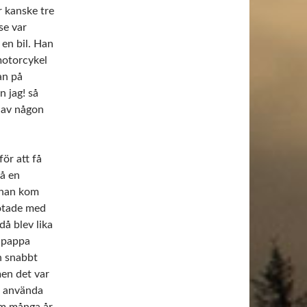
r kanske tre
se var
 en bil. Han
 motorcykel
an på
n jag! så
r av någon
för att få
då en
 han kom
otade med
då blev lika
r pappa
n snabbt
en det var
t använda
om många år