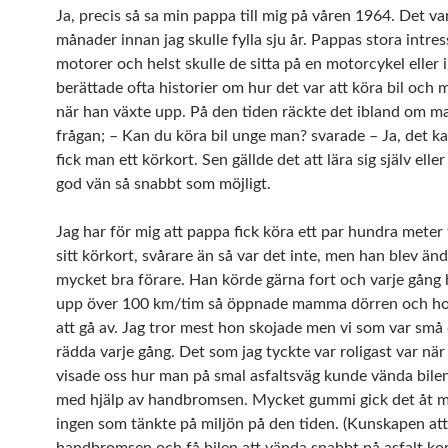
Ja, precis så sa min pappa till mig på våren 1964. Det va
månader innan jag skulle fylla sju år. Pappas stora intres
motorer och helst skulle de sitta på en motorcykel eller i
berättade ofta historier om hur det var att köra bil och
när han växte upp. På den tiden räckte det ibland om m
frågan; – Kan du köra bil unge man? svarade – Ja, det ka
fick man ett körkort. Sen gällde det att lära sig själv elle
god vän så snabbt som möjligt.
Jag har för mig att pappa fick köra ett par hundra meter 
sitt körkort, svårare än så var det inte, men han blev än
mycket bra förare. Han körde gärna fort och varje gång
upp över 100 km/tim så öppnade mamma dörren och h
att gå av. Jag tror mest hon skojade men vi som var små 
rädda varje gång. Det som jag tyckte var roligast var nä
visade oss hur man på smal asfaltsväg kunde vända bile
med hjälp av handbromsen. Mycket gummi gick det åt m
ingen som tänkte på miljön på den tiden. (Kunskapen at
handbromsen och få bilen att vända snabbt på asfalt k