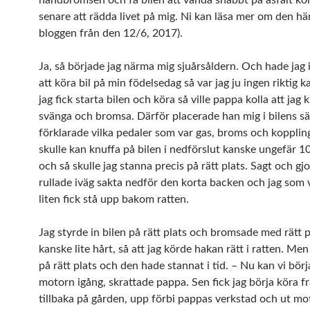
senare att rädda livet på mig. Ni kan läsa mer om den hä
bloggen från den 12/6, 2017).
Ja, så började jag närma mig sjuårsåldern. Och hade jag i
att köra bil på min födelsedag så var jag ju ingen riktig k
jag fick starta bilen och köra så ville pappa kolla att jag
svänga och bromsa. Därför placerade han mig i bilens sä
förklarade vilka pedaler som var gas, broms och kopplin
skulle kan knuffa på bilen i nedförslut kanske ungefär 1
och så skulle jag stanna precis på rätt plats. Sagt och gjo
rullade iväg sakta nedför den korta backen och jag som v
liten fick stå upp bakom ratten.
Jag styrde in bilen på rätt plats och bromsade med rätt 
kanske lite hårt, så att jag körde hakan rätt i ratten. Men
på rätt plats och den hade stannat i tid. – Nu kan vi bör
motorn igång, skrattade pappa. Sen fick jag börja köra 
tillbaka på gården, upp förbi pappas verkstad och ut mo