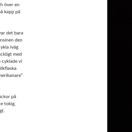
h över en
på kapp på
ar det bara
ensinen den
cykla iväg
äckligt med
 cyklade vi
ölkflaska
amerikanare”
äckor på
te tokig,
gt.