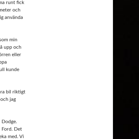
a runt fick
 meter och
mig använda
ersom min
Stå upp och
rren eller
appa
ull kunde
a bil riktigt
 och jag
en Dodge.
n Ford. Det
leka med. Vi