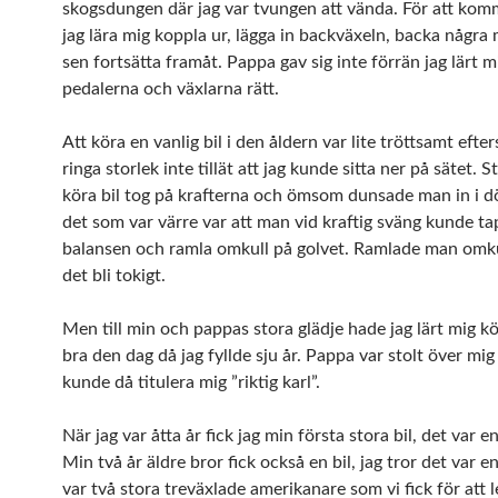
skogsdungen där jag var tvungen att vända. För att komm
jag lära mig koppla ur, lägga in backväxeln, backa några
sen fortsätta framåt. Pappa gav sig inte förrän jag lärt 
pedalerna och växlarna rätt.
Att köra en vanlig bil i den åldern var lite tröttsamt eft
ringa storlek inte tillät att jag kunde sitta ner på sätet. 
köra bil tog på krafterna och ömsom dunsade man in i dö
det som var värre var att man vid kraftig sväng kunde t
balansen och ramla omkull på golvet. Ramlade man omk
det bli tokigt.
Men till min och pappas stora glädje hade jag lärt mig kör
bra den dag då jag fyllde sju år. Pappa var stolt över mig
kunde då titulera mig ”riktig karl”.
När jag var åtta år fick jag min första stora bil, det var 
Min två år äldre bror fick också en bil, jag tror det var e
var två stora treväxlade amerikanare som vi fick för att 