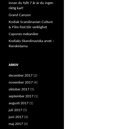
innan du fyllt 7 år är du ingen
r
riktig karl!
:
Grand Canyon
Kodiak Scandinavian Culture
& Film Fest blir verklighet
Capones mekaniker
Kodiaks Skandinaviska arvet –
Renskötarna
ARKIV
december 2017
(2)
november 2017
(4)
oktober 2017
(5)
september 2017
(1)
augusti 2017
(1)
juli 2017
(5)
juni 2017
(4)
maj 2017
(4)