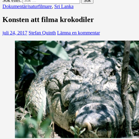
Sök efter:
Dokumentär/naturfilmare
,
Sri Lanka
Konsten att filma krokodiler
juli 24, 2017
Stefan Quinth
Lämna en kommentar