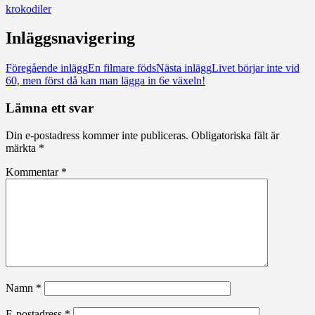
krokodiler
Inläggsnavigering
Föregående inlägg
En filmare föds
Nästa inlägg
Livet börjar inte vid
60, men först då kan man lägga in 6e växeln!
Lämna ett svar
Din e-postadress kommer inte publiceras.
Obligatoriska fält är
märkta
*
Kommentar
*
Namn
*
E-postadress
*