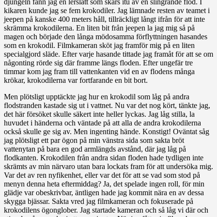
djungeln fann jag en lerslätt som skars itu av en slingrande flod. I
kikaren kunde jag se fem krokodiler. Jag lämnade resten av teamet i
jeepen på kanske 400 meters håll, tillräckligt långt ifrån för att inte
skrämma krokodilerna. En liten bit från jeepen la jag mig så på
magen och började den långa mödosamma förflyttningen hasandes
som en krokodil. Filmkameran sköt jag framför mig på en liten
specialgjord släde. Efter varje hasande tittade jag framåt för att se om
någonting rörde sig där framme längs floden. Efter ungefär tre
timmar kom jag fram till vattenkanten vid en av flodens många
krökar, krokodilerna var fortfarande en bit bort.
Men plötsligt upptäckte jag hur en krokodil som låg på andra
flodstranden kastade sig ut i vattnet. Nu var det nog kört, tänkte jag,
det här försöket skulle säkert inte heller lyckas. Jag låg stilla, la
huvudet i händerna och väntade på att alla de andra krokodilerna
också skulle ge sig av. Men ingenting hände. Konstigt! Oväntat såg
jag plötsligt ett par ögon på min vänstra sida som sakta bröt
vattenytan på bara en god armlängds avstånd, där jag låg på
flodkanten. Krokodilen från andra sidan floden hade tydligen inte
skrämts av min närvaro utan bara lockats fram för att undersöka mig.
Var det av ren nyfikenhet, eller var det för att se vad som stod på
menyn denna heta eftermiddag? Ja, det spelade ingen roll, för min
glädje var obeskrivbar, äntligen hade jag kommit nära en av dessa
skygga bjässar. Sakta vred jag filmkameran och fokuserade på
krokodilens ögonglober. Jag startade kameran och så låg vi där och