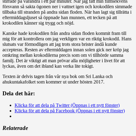
stirrade på varandra i ett par minuter. När jag fått min filmsekvens
försvann så sakta ögonen ner i vattnet igen och krokodilen simmade
tillbaka till stranden på andra sidan floden. När han lagt sig tillrätta i
eftermiddagsljuset så öppnade han munnen, ett tecken på att
krokodilen känner sig trygg och nöjd.
Kanske hade krokodilen från andra sidan floden kommit fram till
mig för att kontrollera om jag verkligen var en riktig krokodil. Hans
slutsats var förmodligen att jag trots stora brister ändå kunde
accepteras. Resten av eftermiddagen innan solen gick ner kröp jag
omkring mellan krokodilerna precis som om vi tillhörde samma
familj. Det är viktigt att man prövar alla möjligheter i livet för att
lyckas, även om det ibland kan verka lite tokigt.
Texten är delvis tagen från vår nya bok om Sri Lanka och
ahukuntakafolket som kommer ut under hösten 2017.
Dela det här:
Klicka för att dela på Twitter (Öppnas i ett nytt fönster)
Klicka för att dela på Facebook (Öppnas i ett nytt fönster)
Relaterade