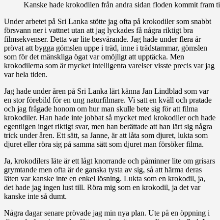
Kanske hade krokodilen från andra sidan floden kommit fram till 
Under arbetet på Sri Lanka stötte jag ofta på krokodiler som snabbt
försvann ner i vattnet utan att jag lyckades få några riktigt bra
filmsekvenser. Detta var lite besvärande. Jag hade under flera år
prövat att bygga gömslen uppe i träd, inne i trädstammar, gömslen
som för det mänskliga ögat var omöjligt att upptäcka. Men
krokodilerna som är mycket intelligenta varelser visste precis var jag
var hela tiden.
Jag hade under åren på Sri Lanka lärt känna Jan Lindblad som var
en stor förebild för en ung naturfilmare. Vi satt en kväll och pratade
och jag frågade honom om hur man skulle bete sig för att filma
krokodiler. Han hade inte jobbat så mycket med krokodiler och hade
egentligen inget riktigt svar, men han berättade att han lärt sig några
trick under åren. Ett sätt, sa Janne, är att låta som djuret, lukta som
djuret eller röra sig på samma sätt som djuret man försöker filma.
Ja, krokodilers läte är ett lågt knorrande och påminner lite om grisars
grymtande men ofta är de ganska tysta av sig, så att härma deras
läten var kanske inte en enkel lösning. Lukta som en krokodil, ja,
det hade jag ingen lust till. Röra mig som en krokodil, ja det var
kanske inte så dumt.
Några dagar senare prövade jag min nya plan. Ute på en öppning i