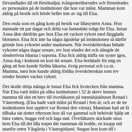
förvandlades till ett försöksdjur, tvångssteriliserades och förnedrades
av personalen på de institutioner där hon var inlåst. Mamman kom
aldrig på besök och hörde heller inte av sig till Elsa.
Den enda som en gång kom på besök var lillasystern Anna. Hon
stannade ett par dagar och detta var fantastiskt roligt för Elsa. Innan
Anna åkte därifrån gav hon Elsa ett vackert vykort med färgglada
blommor. Elsa fick inte ha några ägodelar på institutionen så därför
gömde hon yvkortet under madrassen. När översköterskan hittade
vykortet några dagar senare, rev hon sönder det och slängde de
sönderrivna bitarna i soporna. Elsa fick aldrig träffa sin syster igen,
Anna dog i leukemi en kort tid senare. Elsa berättade för mig en
gång att hon kunde förlåta läkarna, övrig personal och t.o.m.
Mamma, men hon kunde aldrig förlåta översköterskan som rev
sönder hennes vackra vykort.
Det skulle dröja många år innan Elsa fick livstecken från mamma.
När Elsa varit inlåst på olika institutioner i 32 år skrev hennes
mamma till slut ett brev till överläkaren på mentalsjukhuset Restad i
Vänersborg. (Elsa hade varit inlåst på Restad i fem år, och av de tre
institutionen hon upplevt var Restad den värsta). Mamman bad att få
tillbaka sin dotter eftersom hon då var gammal och behövde hjälp att
bära vatten, hugga ved och laga mat. Överläkaren skickade strax
hem Elsa till det lilla torpet där mamman då bodde, en knapp mil
utanför orten Vårgårda i Västergötland. Stugan hon kom till i