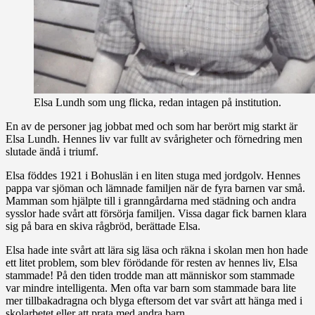
Elsa Lundh som ung flicka, redan intagen på institution.
En av de personer jag jobbat med och som har berört mig starkt är
Elsa Lundh. Hennes liv var fullt av svårigheter och förnedring men
slutade ändå i triumf.
Elsa föddes 1921 i Bohuslän i en liten stuga med jordgolv. Hennes
pappa var sjöman och lämnade familjen när de fyra barnen var små.
Mamman som hjälpte till i granngårdarna med städning och andra
sysslor hade svårt att försörja familjen. Vissa dagar fick barnen klara
sig på bara en skiva rågbröd, berättade Elsa.
Elsa hade inte svårt att lära sig läsa och räkna i skolan men hon hade
ett litet problem, som blev förödande för resten av hennes liv, Elsa
stammade! På den tiden trodde man att människor som stammade
var mindre intelligenta. Men ofta var barn som stammade bara lite
mer tillbakadragna och blyga eftersom det var svårt att hänga med i
skolarbetet eller att prata med andra barn.