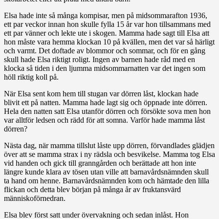
Elsa hade inte så många kompisar, men på midsommarafton 1936,
ett par veckor innan hon skulle fylla 15 år var hon tillsammans med
ett par vänner och lekte ute i skogen. Mamma hade sagt till Elsa att
hon måste vara hemma klockan 10 på kvällen, men det var så härligt
och varmt. Det doftade av blommor och sommar, och för en gång
skull hade Elsa riktigt roligt. Ingen av barnen hade råd med en
klocka så tiden i den ljumma midsommarnatten var det ingen som
höll riktig koll på.
När Elsa sent kom hem till stugan var dörren låst, klockan hade
blivit ett på natten. Mamma hade lagt sig och öppnade inte dörren.
Hela den natten satt Elsa utanför dörren och försökte sova men hon
var alltför ledsen och rädd för att somna. Varför hade mamma låst
dörren?
Nästa dag, när mamma tillslut låste upp dörren, förvandlades glädjen
över att se mamma strax i ny rädsla och besvikelse. Mamma tog Elsa
vid handen och gick till granngården och berättade att hon inte
längre kunde klara av tösen utan ville att barnavårdsnämnden skull
ta hand om henne. Barnavårdsnämnden kom och hämtade den lilla
flickan och detta blev början på många år av fruktansvärd
människoförnedran.
Elsa blev först satt under övervakning och sedan inlåst. Hon