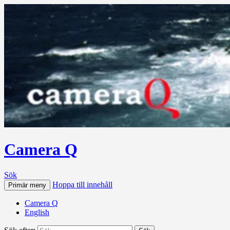
Camera Q
Sök
Hoppa till innehåll
Primär meny
Camera Q
English