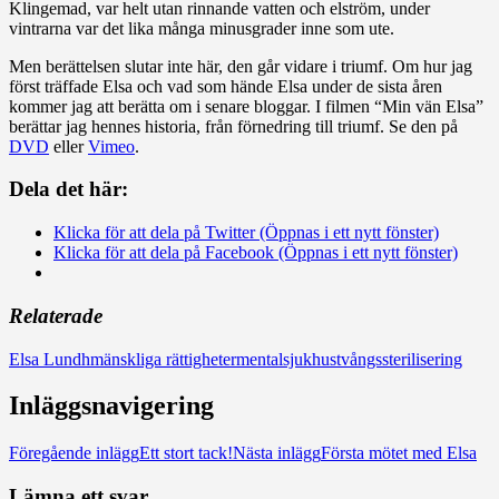
Klingemad, var helt utan rinnande vatten och elström, under
vintrarna var det lika många minusgrader inne som ute.
Men berättelsen slutar inte här, den går vidare i triumf. Om hur jag
först träffade Elsa och vad som hände Elsa under de sista åren
kommer jag att berätta om i senare bloggar. I filmen “Min vän Elsa”
berättar jag hennes historia, från förnedring till triumf. Se den på
DVD
eller
Vimeo
.
Dela det här:
Klicka för att dela på Twitter (Öppnas i ett nytt fönster)
Klicka för att dela på Facebook (Öppnas i ett nytt fönster)
Relaterade
Elsa Lundh
mänskliga rättigheter
mentalsjukhus
tvångssterilisering
Inläggsnavigering
Föregående inlägg
Ett stort tack!
Nästa inlägg
Första mötet med Elsa
Lämna ett svar