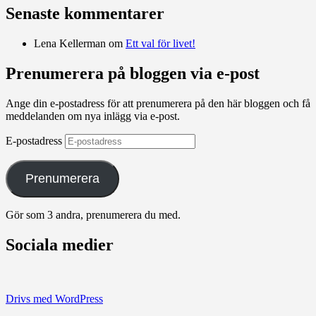
Senaste kommentarer
Lena Kellerman
om
Ett val för livet!
Prenumerera på bloggen via e-post
Ange din e-postadress för att prenumerera på den här bloggen och få
meddelanden om nya inlägg via e-post.
E-postadress
Prenumerera
Gör som 3 andra, prenumerera du med.
Sociala medier
Visa
Visa
Visa
Visa
Visa
stefan.quinths
stefan_quinths
stefanquinths
UCPq45QhAajghMmOCurqlVdgs
cameraqs
Drivs med WordPress
profil
profil
profil
profil
profil
på
på
på
på
på