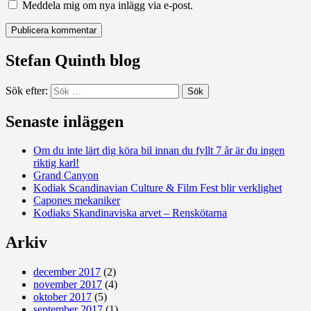
Meddela mig om nya inlägg via e-post.
Stefan Quinth blog
Sök efter:
Senaste inläggen
Om du inte lärt dig köra bil innan du fyllt 7 år är du ingen
riktig karl!
Grand Canyon
Kodiak Scandinavian Culture & Film Fest blir verklighet
Capones mekaniker
Kodiaks Skandinaviska arvet – Renskötarna
Arkiv
december 2017
(2)
november 2017
(4)
oktober 2017
(5)
september 2017
(1)